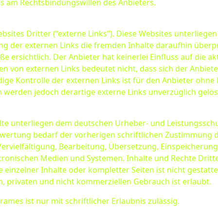
es am Rechtsbindungswillen des Anbieters.
ites Dritter (“externe Links”). Diese Websites unterliegen 
ng der externen Links die fremden Inhalte daraufhin überp
 ersichtlich. Der Anbieter hat keinerlei Einfluss auf die a
zen von externen Links bedeutet nicht, dass sich der Anbiet
dige Kontrolle der externen Links ist für den Anbieter ohn
 werden jedoch derartige externe Links unverzüglich gelös
halte unterliegen dem deutschen Urheber- und Leistungssc
wertung bedarf der vorherigen schriftlichen Zustimmung d
 Vervielfältigung, Bearbeitung, Übersetzung, Einspeicheru
ronischen Medien und Systemen. Inhalte und Rechte Dritter
einzelner Inhalte oder kompletter Seiten ist nicht gestattet
 privaten und nicht kommerziellen Gebrauch ist erlaubt.
ames ist nur mit schriftlicher Erlaubnis zulässig.