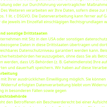
rfüllung oder zur Durchführung vorvertraglicher Maßnahmen
. Des Weiteren verarbeiten wir Ihre Daten, sofern diese zur 
Abs. 1 lit. c DSGVO. Die Datenverarbeitung kann ferner auf
er die jeweils im Einzelfall einschlägigen Rechtsgrundlagen
nd sonstige Drittstaaten
ernehmen mit Sitz in den USA oder sonstigen datenschutzre
enbezogene Daten in diese Drittstaaten übertragen und dort
rgleichbares Datenschutzniveau garantiert werden kann. Be
icherheitsbehörden herauszugeben, ohne dass Sie als Betro
n werden, dass US-Behörden (z. B. Geheimdienste) Ihre au
n und dauerhaft speichern. Wir haben auf diese Verarbeit
arbeitung
it Ihrer ausdrücklichen Einwilligung möglich. Sie können ei
 Widerruf erfolgten Datenverarbeitung bleibt vom Widerru
g in besonderen Fällen sowie gegen
sichtsbehörde
eht den Betroffenen ein Beschwerderecht bei einer Aufsic