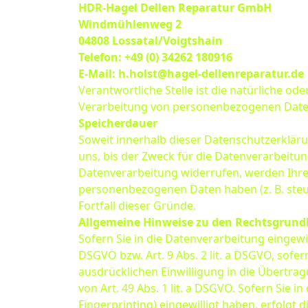
HDR-Hagel Dellen Reparatur GmbH
Windmühlenweg 2
04808 Lossatal/Voigtshain
Telefon: +49 (0) 34262 180916
E-Mail: h.holst@hagel-dellenreparatur.de
Verantwortliche Stelle ist die natürliche od
Verarbeitung von personenbezogenen Daten (
Speicherdauer
Soweit innerhalb dieser Datenschutzerklär
uns, bis der Zweck für die Datenverarbeitun
Datenverarbeitung widerrufen, werden Ihre 
personenbezogenen Daten haben (z. B. steue
Fortfall dieser Gründe.
Allgemeine Hinweise zu den Rechtsgrund
Sofern Sie in die Datenverarbeitung eingewi
DSGVO bzw. Art. 9 Abs. 2 lit. a DSGVO, sofe
ausdrücklichen Einwilligung in die Übertr
von Art. 49 Abs. 1 lit. a DSGVO. Sofern Sie i
Fingerprinting) eingewilligt haben, erfolgt 